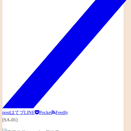
post
はてブ
LINE
Pocket
Feedly
[SA-01]