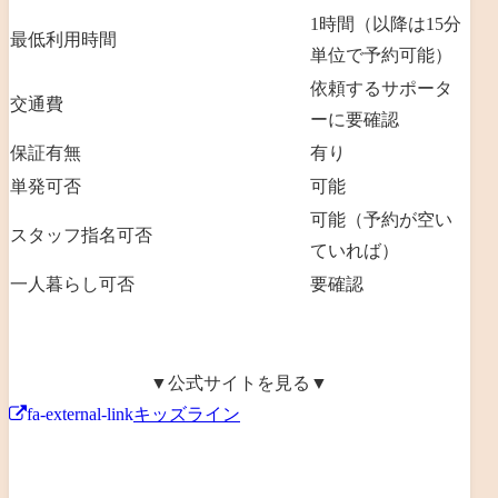
1時間（以降は15分
最低利用時間
単位で予約可能）
依頼するサポータ
交通費
ーに要確認
保証有無
有り
単発可否
可能
可能（予約が空い
スタッフ指名可否
ていれば）
一人暮らし可否
要確認
▼公式サイトを見る▼
fa-external-link
キッズライン