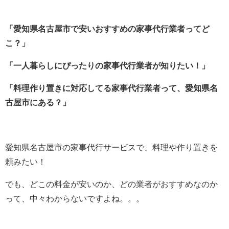
名古屋市東区
名古屋市北区
「愛知県名古屋市で安いおすすめの家事代行業者ってど
名古屋市西区
こ？」
名古屋市中村区
名古屋市中区
「一人暮らしにぴったりの家事代行業者が知りたい！」
名古屋市昭和区
「料理作り置きに対応してる家事代行業者って、愛知県名
名古屋市瑞穂区
古屋市にある？」
名古屋市熱田区
名古屋市中川区
愛知県名古屋市の家事代行サービスで、料理や作り置きを
名古屋市港区
頼みたい！
名古屋市南区
名古屋市守山区
でも、どこの料金が安いのか、どの業者がおすすめなのか
名古屋市緑区
って、中々わからないですよね。。。
名古屋市名東区
名古屋市天白区