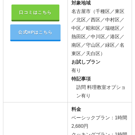
対象地域
名古屋市（千種区／東区
口コミはこちら
／北区／西区／中村区／
中区／昭和区／瑞穂区／
公式HPはこちら
熱田区／中川区／港区／
南区／守山区／緑区／名
東区／天白区）
お試しプラン
有り
特記事項
訪問 料理教室オプショ
ン有り
料金
ベーシックプラン：1時間
2,680円
クッキングプラン：1時間