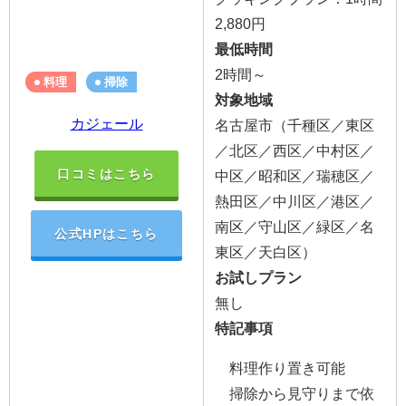
2,880円
最低時間
2時間～
料理
掃除
対象地域
カジェール
名古屋市（千種区／東区
／北区／西区／中村区／
口コミはこちら
中区／昭和区／瑞穂区／
熱田区／中川区／港区／
南区／守山区／緑区／名
公式HPはこちら
東区／天白区）
お試しプラン
無し
特記事項
料理作り置き可能
掃除から見守りまで依