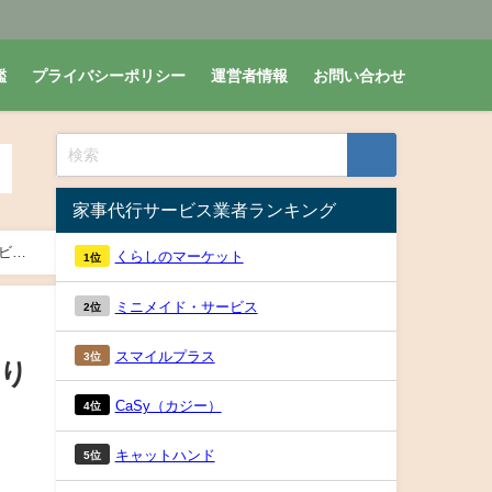
鑑
プライバシーポリシー
運営者情報
お問い合わせ
家事代行サービス業者ランキング
ビス
くらしのマーケット
1位
ミニメイド・サービス
2位
スマイルプラス
3位
作り
CaSy（カジー）
4位
キャットハンド
5位