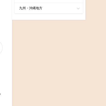
九州・沖縄地方
く
め