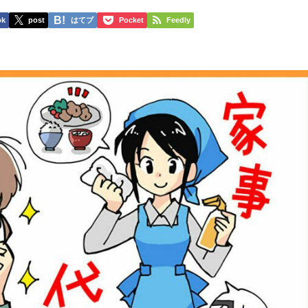
ok
post
はてブ
Pocket
Feedly