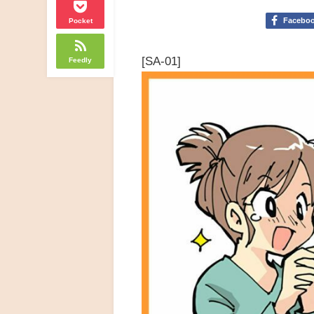
Facebo
Pocket
[SA-01]
Feedly