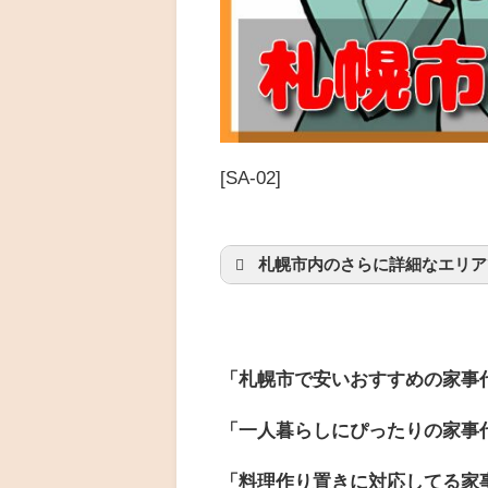
[SA-02]
札幌市内のさらに詳細なエリア
札幌市北区
札幌市東区
札幌市中央区
「札幌市で安いおすすめの家事
札幌市豊平区
札幌市西区
「一人暮らしにぴったりの家事
「料理作り置きに対応してる家