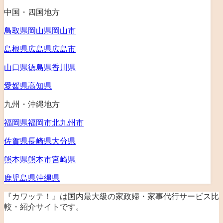
中国・四国地方
鳥取県
岡山県
岡山市
島根県
広島県
広島市
山口県
徳島県
香川県
愛媛県
高知県
九州・沖縄地方
福岡県
福岡市
北九州市
佐賀県
長崎県
大分県
熊本県
熊本市
宮崎県
鹿児島県
沖縄県
『カワッテ！』は
国内最大級の家政婦・家事代行サービス比
較・紹介サイト
です。