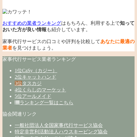
おすすめの業者ランキング
はもちろん、利用する上で
知って
おいた方が良い情報
も紹介しています。
家事代行サービスの口コミや評判を比較して
あなたに最適の
業者
を見つけましょう。
家事代行サービス業者ランキング
1位
CaSy（カジー）
2位
キャットハンド
3位
タスカジ
4位
くらしのマーケット
5位
アールメイド
ランキング一覧はこちら
協会関連リンク
一般社団法人全国家事代行サービス協会
特定非営利活動法人ハウスキーピング協会