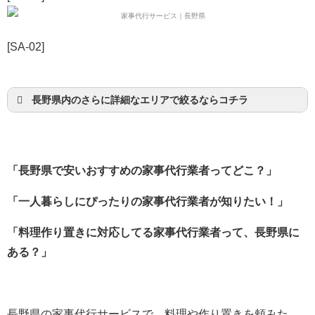
[SA-02]
長野県内のさらに詳細なエリアで絞るならコチラ
長野市
松本市
上田市
「長野県で安いおすすめの家事代行業者ってどこ？」
佐久市
飯田市
「一人暮らしにぴったりの家事代行業者が知りたい！」
安曇野市
「料理作り置きに対応してる家事代行業者って、長野県に
塩尻市
ある？」
伊那市
千曲市
長野県の家事代行サービスで、料理や作り置きを頼みた