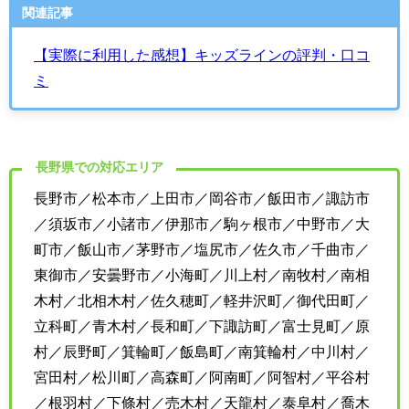
関連記事
【実際に利用した感想】キッズラインの評判・口コ
ミ
長野県での対応エリア
長野市／松本市／上田市／岡谷市／飯田市／諏訪市
／須坂市／小諸市／伊那市／駒ヶ根市／中野市／大
町市／飯山市／茅野市／塩尻市／佐久市／千曲市／
東御市／安曇野市／小海町／川上村／南牧村／南相
木村／北相木村／佐久穂町／軽井沢町／御代田町／
立科町／青木村／長和町／下諏訪町／富士見町／原
村／辰野町／箕輪町／飯島町／南箕輪村／中川村／
宮田村／松川町／高森町／阿南町／阿智村／平谷村
／根羽村／下條村／売木村／天龍村／泰阜村／喬木