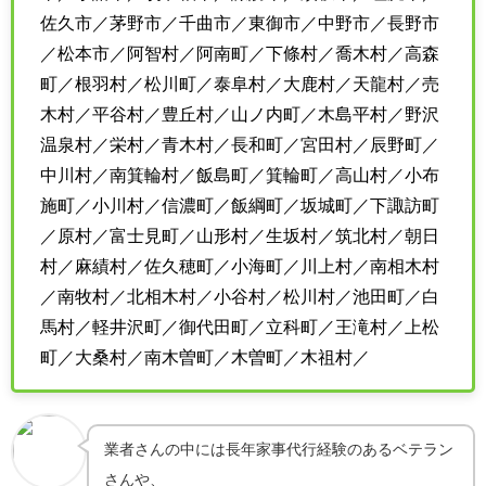
佐久市／茅野市／千曲市／東御市／中野市／長野市
／松本市／阿智村／阿南町／下條村／喬木村／高森
町／根羽村／松川町／泰阜村／大鹿村／天龍村／売
木村／平谷村／豊丘村／山ノ内町／木島平村／野沢
温泉村／栄村／青木村／長和町／宮田村／辰野町／
中川村／南箕輪村／飯島町／箕輪町／高山村／小布
施町／小川村／信濃町／飯綱町／坂城町／下諏訪町
／原村／富士見町／山形村／生坂村／筑北村／朝日
村／麻績村／佐久穂町／小海町／川上村／南相木村
／南牧村／北相木村／小谷村／松川村／池田町／白
馬村／軽井沢町／御代田町／立科町／王滝村／上松
町／大桑村／南木曽町／木曽町／木祖村／
業者さんの中には長年家事代行経験のあるベテラン
さんや、