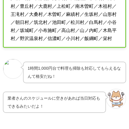
村／豊丘村／大鹿村／上松町／南木曽町／木祖村／
王滝村／大桑村／木曽町／麻績村／生坂村／山形村
／朝日村／筑北村／池田町／松川村／白馬村／小谷
村／坂城町／小布施町／高山村／山ノ内町／木島平
村／野沢温泉村／信濃町／小川村／飯綱町／栄村
1時間1,000円台で料理も掃除も対応してもらえるな
んて格安だね！
業者さんのスケジュールに空きがあれば当日対応も
できるみたいだよ！