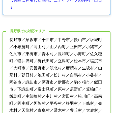
ミ
長野県での対応エリア
長野市／須坂市／千曲市／中野市／飯山市／坂城町
／小布施町／高山村／山ノ内町／上田市／小諸市／
佐久市／東御市／青木村／長和町／小海町／佐久穂
町／軽井沢町／御代田町／立科町／松本市／塩尻市
／大町市／安曇野市／筑北村／麻績村／生坂村／山
形村／朝日村／池田町／松川村／白馬村／小谷村／
岡谷市／諏訪市／茅野市／伊那市／駒ヶ根市／飯田
市／下諏訪町／富士見町／原村／辰野町／箕輪町／
飯島町／南箕輪村／中川村／宮田村／松川町／高森
町／阿南町／阿智村／平谷村／根羽村／下條村／売
木村／天龍村／泰阜村／喬木村／豊丘村／大鹿村／