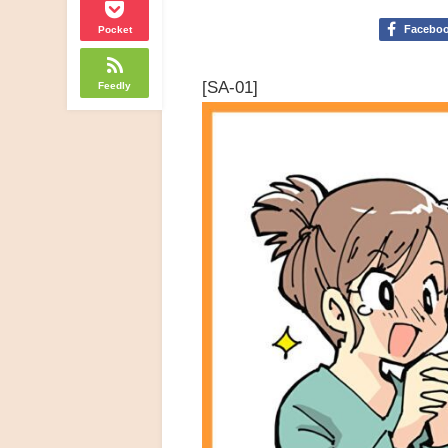
Facebo
Pocket
[SA-01]
Feedly