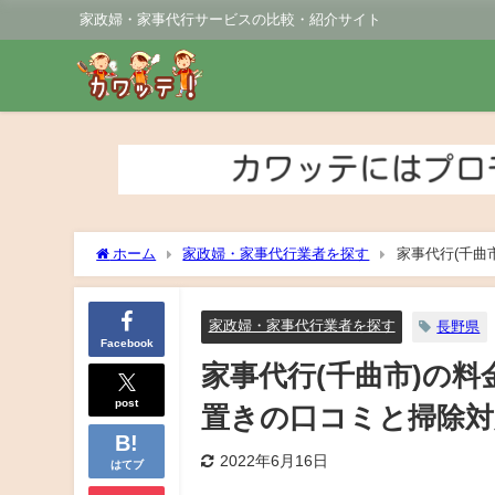
家政婦・家事代行サービスの比較・紹介サイト
ホーム
家政婦・家事代行業者を探す
家事代行(千曲
も紹介！
家政婦・家事代行業者を探す
長野県
Facebook
家事代行(千曲市)の
post
置きの口コミと掃除対
2022年6月16日
はてブ