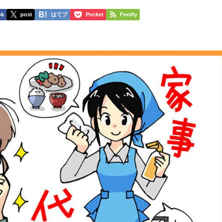
ok
post
はてブ
Pocket
Feedly