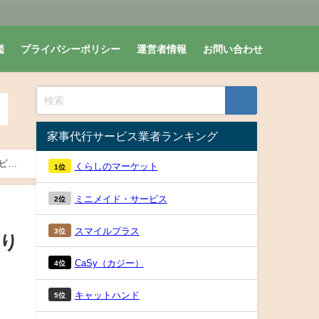
鑑
プライバシーポリシー
運営者情報
お問い合わせ
家事代行サービス業者ランキング
ビス
くらしのマーケット
1位
ミニメイド・サービス
2位
スマイルプラス
3位
作り
CaSy（カジー）
4位
キャットハンド
5位