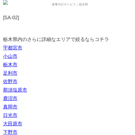
[SA-02]
栃木県内のさらに詳細なエリアで絞るならコチラ
宇都宮市
小山市
栃木市
足利市
佐野市
那須塩原市
鹿沼市
真岡市
日光市
大田原市
下野市