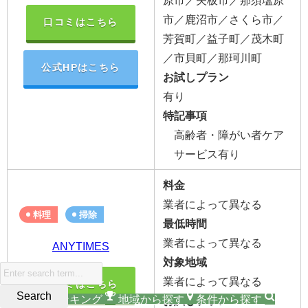
原市／矢板市／那須塩原
市／鹿沼市／さくら市／
口コミはこちら
芳賀町／益子町／茂木町
／市貝町／那珂川町
公式HPはこちら
お試しプラン
有り
特記事項
高齢者・障がい者ケア
サービス有り
料金
業者によって異なる
料理
掃除
最低時間
業者によって異なる
ANYTIMES
対象地域
業者によって異なる
口コミはこちら
お試しプラン