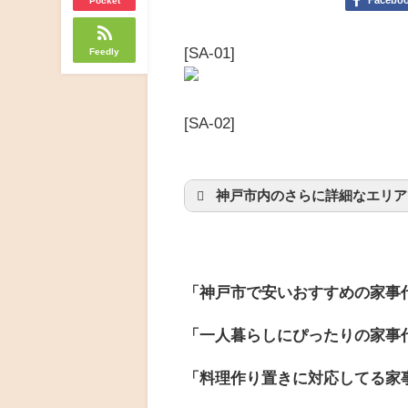
Facebo
[SA-01]
Feedly
[SA-02]
神戸市内のさらに詳細なエリア
神戸市東灘区
神戸市灘区
神戸市中央区
「神戸市で安いおすすめの家事
神戸市兵庫区
神戸市北区
「一人暮らしにぴったりの家事
「料理作り置きに対応してる家