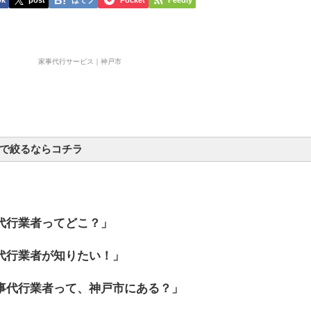
ok
post
はてブ
Pocket
Feedly
で絞るならコチラ
神戸市長田区
神戸市須磨区
神戸市垂水区
代行業者ってどこ？」
神戸市西区
代行業者が知りたい！」
事代行業者って、神戸市にある？」