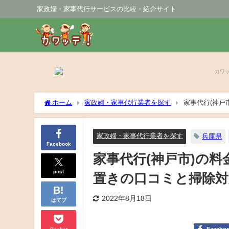
家政婦・家事代行サービスの比較・紹介サイト
ホーム
家政婦・家事代行業者を探す
家事代行(神戸
も紹介！
家政婦・家事代行業者を探す
兵庫県
Facebook
家事代行(神戸市)の
post
置きの口コミと掃除対
2022年8月18日
はてブ
Pocket