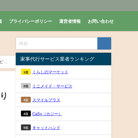
鑑
プライバシーポリシー
運営者情報
お問い合わせ
家事代行サービス業者ランキング
ビス
くらしのマーケット
1位
ミニメイド・サービス
2位
作り
スマイルプラス
3位
CaSy（カジー）
4位
キャットハンド
5位