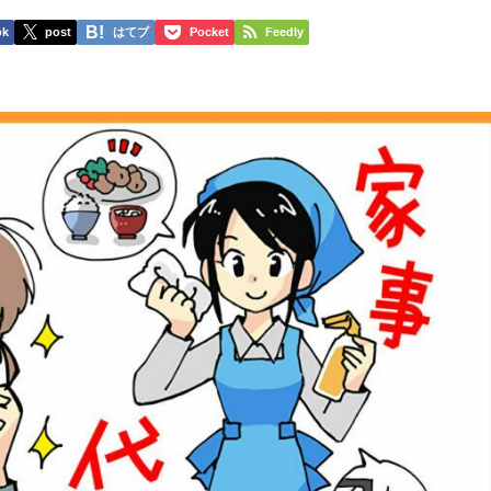
ok
post
はてブ
Pocket
Feedly