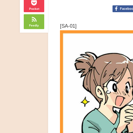
Facebo
Pocket
[SA-01]
Feedly