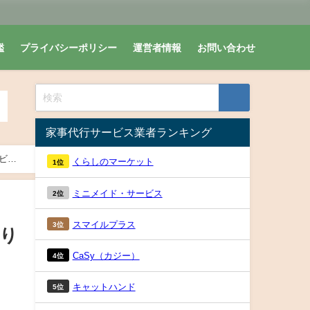
鑑
プライバシーポリシー
運営者情報
お問い合わせ
家事代行サービス業者ランキング
ビス
くらしのマーケット
1位
ミニメイド・サービス
2位
スマイルプラス
3位
作り
CaSy（カジー）
4位
キャットハンド
5位