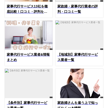
家事代行サービス13社を徹
家政婦・家事代行業者の評
底比較！口コミ・評判を元
判・口コミ一覧
にランキング形式で紹介！
家事代行サービス業者&情報
【地域別】家事代行サービ
まとめ
ス業者一覧
【条件別】家事代行サービ
家政婦さんを雇う上で知っ
ス業者一覧
ておくべき情報