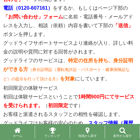
電話（0120-607161）
をするか、もしくはページ下部の
「お問い合わせ」フォーム
に名前・電話番号・メールアド
レスを入力し、相談（依頼）内容を書いて下部の
「送信」
ボタンを押します。
グッドライフサポートサービスより連絡が入り、詳しい料
金の説明や質問に対する回答がされます。
グッドライフのサービスは、
特定の住所を持ち、身分証明
ができる方
（身分証明証（運転免許証・パスポート・健康保険証な
を対象
にしています。
ど）の提示を行って頂ける方）
初回限定の体験サービス
初回は体験サービスということで
1時間900円にてサービス
を受けられます。
（
初回限定
です）
お客様と派遣されるスタッフとの相性を確認します。
グッドライフはお客様の安心のため、
スタッフ情報（履歴
書内容）の開示
をしており、
訪問スタッフには必ず身元保