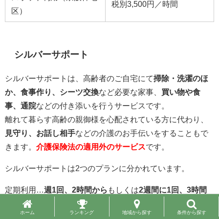
税別3,500円／時間
区）
シルバーサポート
シルバーサポートは、高齢者のご自宅にて
掃除・洗濯のほ
か、食事作り、シーツ交換
など必要な家事、
買い物や食
事、通院
などの付き添いを行うサービスです。
離れて暮らす高齢の親御様を心配されている方に代わり、
見守り、お話し相手
などの介護のお手伝いをすることもで
きます。
介護保険法の適用外のサービス
です。
シルバーサポートは2つのプランに分かれています。
定期利用…
週1回、2時間から
もしくは
2週間に1回、3時間
から
スポット利用…
1回3時間から