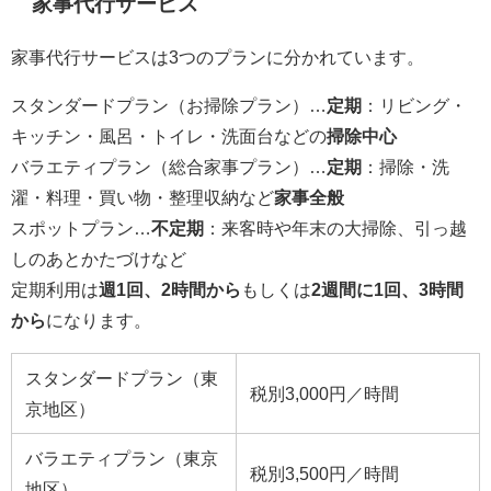
家事代行サービス
家事代行サービスは3つのプランに分かれています。
スタンダードプラン（お掃除プラン）…
定期
：リビング・
キッチン・風呂・トイレ・洗面台などの
掃除中心
バラエティプラン（総合家事プラン）…
定期
：掃除・洗
濯・料理・買い物・整理収納など
家事全般
スポットプラン…
不定期
：来客時や年末の大掃除、引っ越
しのあとかたづけなど
定期利用は
週1回、2時間から
もしくは
2週間に1回、3時間
から
になります。
スタンダードプラン（東
税別3,000円／時間
京地区）
バラエティプラン（東京
税別3,500円／時間
地区）