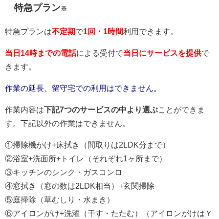
特急プラン
※
特急プランは
不定期
で
1回・1時間
利用できます。
当日14時までの電話
による受付で
当日にサービスを提供
で
きます。
作業の延長、留守宅での利用はできません。
作業内容は
下記7つのサービスの中より選ぶ
ことができま
す。下記以外の作業はできません。
①掃除機かけ+床拭き（間取りは2LDK分まで）
②浴室+洗面所+トイレ（それぞれ1ヶ所まで）
③キッチンのシンク・ガスコンロ
④窓拭き（窓の数は2LDK相当）+玄関掃除
⑤庭掃除（草むしり・水まき）
⑥アイロンがけ+洗濯（干す・たたむ）（アイロンがけはＹ