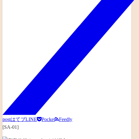
post
はてブ
LINE
Pocket
Feedly
[SA-01]