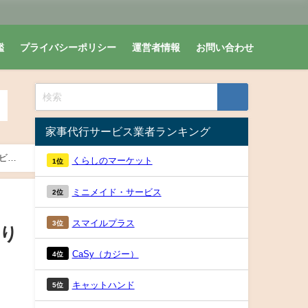
鑑
プライバシーポリシー
運営者情報
お問い合わせ
家事代行サービス業者ランキング
ビス
くらしのマーケット
1位
ミニメイド・サービス
2位
スマイルプラス
3位
作り
CaSy（カジー）
4位
キャットハンド
5位