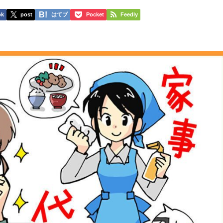
ok
post
はてブ
Pocket
Feedly