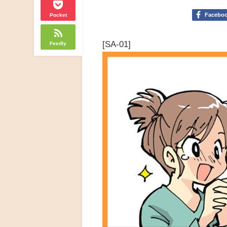
Facebo
Pocket
[SA-01]
Feedly