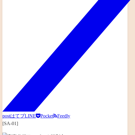
post
はてブ
LINE
Pocket
Feedly
[SA-01]