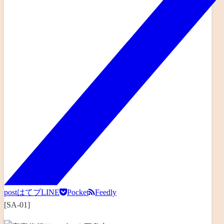
post
はてブ
LINE
Pocket
Feedly
[SA-01]