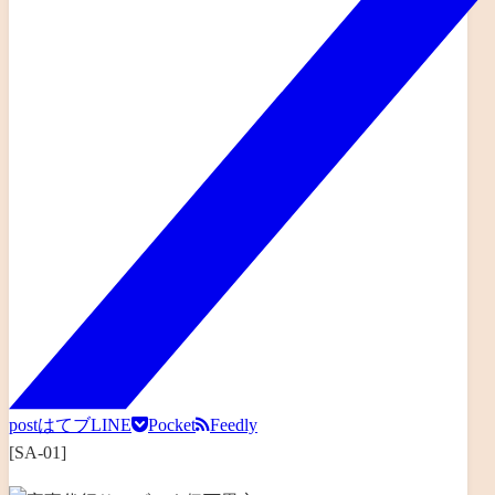
post
はてブ
LINE
Pocket
Feedly
[SA-01]