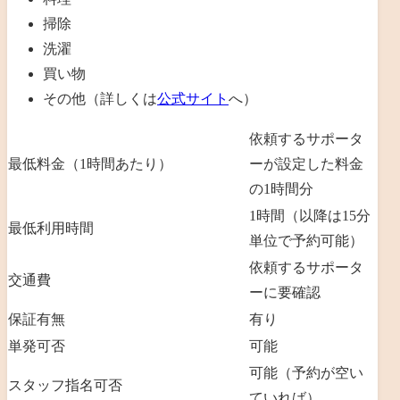
掃除
洗濯
買い物
その他（詳しくは
公式サイト
へ）
依頼するサポータ
最低料金（1時間あたり）
ーが設定した料金
の1時間分
1時間（以降は15分
最低利用時間
単位で予約可能）
依頼するサポータ
交通費
ーに要確認
保証有無
有り
単発可否
可能
可能（予約が空い
スタッフ指名可否
ていれば）