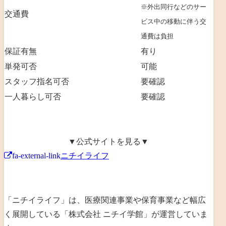
※外出同行などのサー
交通費
ビス中の移動に伴う交
通費は負担
保証有無
有り
単発可否
可能
スタッフ指名可否
要確認
一人暮らし可否
要確認
▼公式サイトを見る▼
fa-external-link
ニチイライフ
「ニチイライフ」は、
医療関連事業や保育事業など幅広
く展開
している「
株式会社 ニチイ学館
」が運営していま