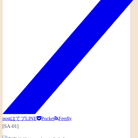
post
はてブ
LINE
Pocket
Feedly
[SA-01]