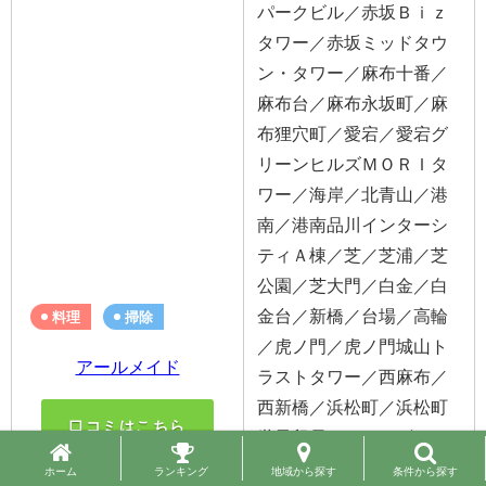
パークビル／赤坂Ｂｉｚ
タワー／赤坂ミッドタウ
ン・タワー／麻布十番／
麻布台／麻布永坂町／麻
布狸穴町／愛宕／愛宕グ
リーンヒルズＭＯＲＩタ
ワー／海岸／北青山／港
南／港南品川インターシ
ティＡ棟／芝／芝浦／芝
公園／芝大門／白金／白
金台／新橋／台場／高輪
料理
掃除
／虎ノ門／虎ノ門城山ト
アールメイド
ラストタワー／西麻布／
西新橋／浜松町／浜松町
口コミはこちら
世界貿易センタービル／
東麻布／東新橋／東新橋