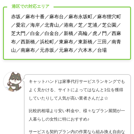
港区での対応エリア
赤坂／麻布十番／麻布台／麻布永坂町／麻布狸穴町
／愛宕／海岸／北青山／港南／芝／芝浦／芝公園／
芝大門／白金／白金台／新橋／高輪／虎ノ門／西麻
布／西新橋／浜松町／東麻布／東新橋／三田／南青
山／南麻布／元赤坂／元麻布／六本木／台場
キャットハンドは家事代行サービスランキングでも
よく見かける、サイトによってはなんと1位を獲得
していたりして人気が高い業者さんだよ☆
比較的相場より安い料金や、様々なプラン展開が一
人暮らしの女性に特におすすめ♪
サービスも契約プラン内の作業なら組み換え自由な