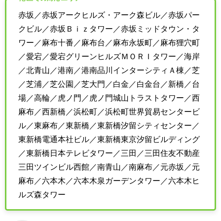
赤坂／赤坂アークヒルズ・アーク森ビル／赤坂パー
クビル／赤坂Ｂｉｚタワー／赤坂ミッドタウン・タ
ワー／麻布十番／麻布台／麻布永坂町／麻布狸穴町
／愛宕／愛宕グリーンヒルズＭＯＲＩタワー／海岸
／北青山／港南／港南品川インターシティＡ棟／芝
／芝浦／芝公園／芝大門／白金／白金台／新橋／台
場／高輪／虎ノ門／虎ノ門城山トラストタワー／西
麻布／西新橋／浜松町／浜松町世界貿易センタービ
ル／東麻布／東新橋／東新橋汐留シティセンター／
東新橋電通本社ビル／東新橋東京汐留ビルディング
／東新橋日本テレビタワー／三田／三田住友不動産
三田ツインビル西館／南青山／南麻布／元赤坂／元
麻布／六本木／六本木泉ガーデンタワー／六本木ヒ
ルズ森タワー