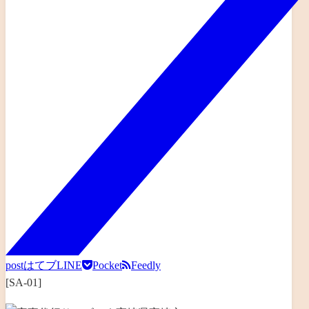
post
はてブ
LINE
Pocket
Feedly
[SA-01]