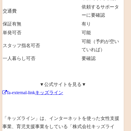
依頼するサポータ
交通費
ーに要確認
保証有無
有り
単発可否
可能
可能（予約が空い
スタッフ指名可否
ていれば）
一人暮らし可否
要確認
▼公式サイトを見る▼
fa-external-link
キッズライン
「キッズライン」は、
インターネットを使った女性支援
事業、育児支援事業を
している「
株式会社キッズライ