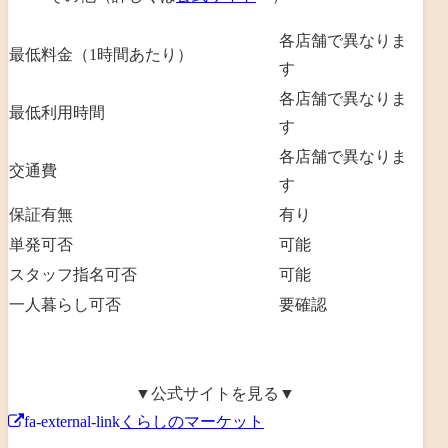
各店舗で異なりま
最低料金（1時間あたり）
す
各店舗で異なりま
最低利用時間
す
各店舗で異なりま
交通費
す
保証有無
有り
単発可否
可能
スタッフ指名可否
可能
一人暮らし可否
要確認
▼公式サイトを見る▼
fa-external-link
くらしのマーケット