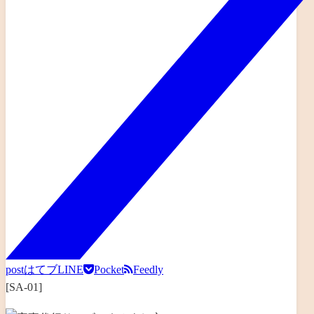
post
はてブ
LINE
Pocket
Feedly
[SA-01]