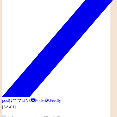
post
はてブ
LINE
Pocket
Feedly
[SA-01]