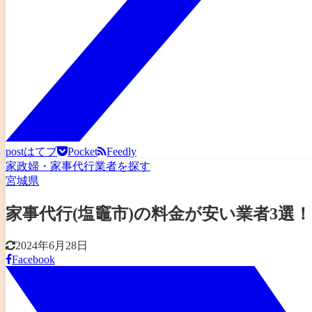
post
はてブ
Pocket
Feedly
家政婦・家事代行業者を探す
宮城県
家事代行(塩竈市)の料金が安い業者3
2024年6月28日
Facebook