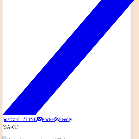
post
はてブ
LINE
Pocket
Feedly
[SA-01]