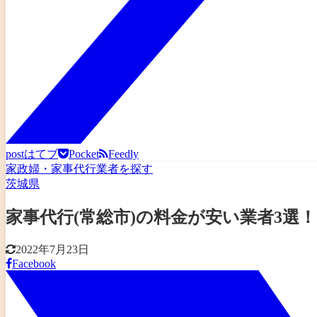
post
はてブ
Pocket
Feedly
家政婦・家事代行業者を探す
茨城県
家事代行(常総市)の料金が安い業者3
2022年7月23日
Facebook