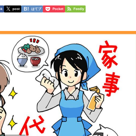
ok
post
はてブ
Pocket
Feedly