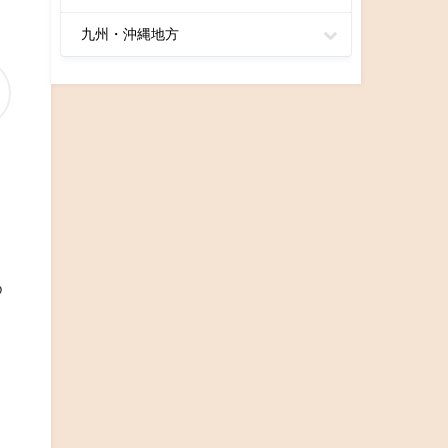
九州・沖縄地方
く
め