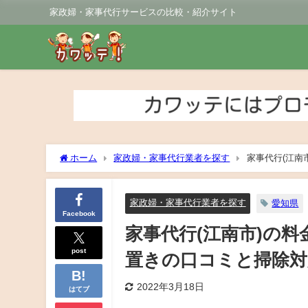
家政婦・家事代行サービスの比較・紹介サイト
ホーム
家政婦・家事代行業者を探す
家事代行(江南
も紹介！
家政婦・家事代行業者を探す
愛知県
Facebook
家事代行(江南市)の
post
置きの口コミと掃除対
2022年3月18日
はてブ