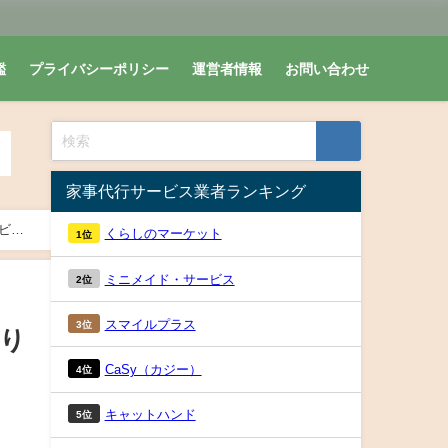
鑑
プライバシーポリシー
運営者情報
お問い合わせ
家事代行サービス業者ランキング
ビス
くらしのマーケット
1位
ミニメイド・サービス
2位
スマイルプラス
3位
作り
CaSy（カジー）
4位
キャットハンド
5位