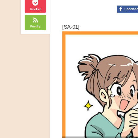
Facebo
Pocket
[SA-01]
Feedly