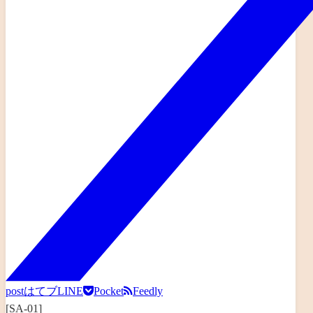
post
はてブ
LINE
Pocket
Feedly
[SA-01]