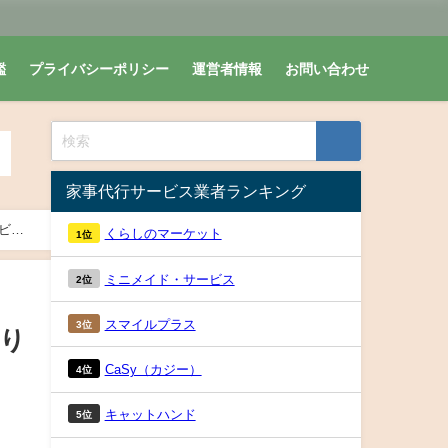
鑑
プライバシーポリシー
運営者情報
お問い合わせ
家事代行サービス業者ランキング
ビス
くらしのマーケット
1位
ミニメイド・サービス
2位
スマイルプラス
3位
作り
CaSy（カジー）
4位
キャットハンド
5位