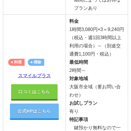
プランあり
料金
1時間3,080円×3＝9,240円
（税込・
週1回3時間以上
利用の場合
）
～（別途交
通費1,100円・税込）
最低時間
料理
掃除
2時間～
スマイルプラス
対象地域
大阪市全域（要お問い合
口コミはこちら
わせ）
お試しプラン
有り
公式HPはこちら
特記事項
鍵預かり無料なので一