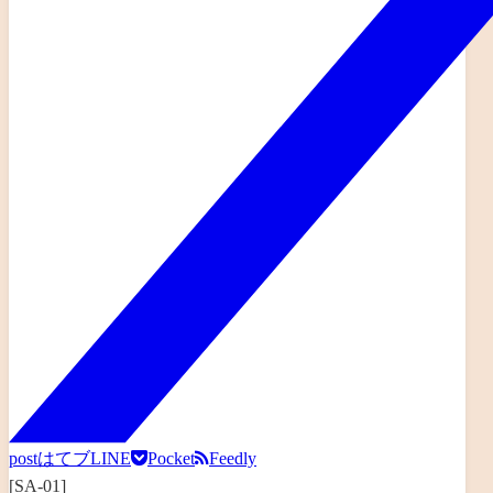
post
はてブ
LINE
Pocket
Feedly
[SA-01]