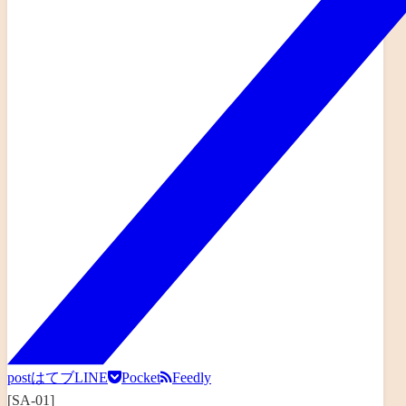
post
はてブ
LINE
Pocket
Feedly
[SA-01]