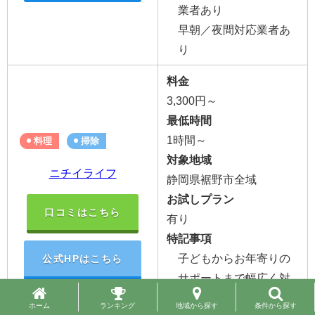
業者あり
早朝／夜間対応業者あ
り
料金
3,300円～
最低時間
1時間～
料理
掃除
対象地域
ニチイライフ
静岡県裾野市全域
お試しプラン
口コミはこちら
有り
特記事項
子どもからお年寄りの
公式HPはこちら
サポートまで幅広く対
応可能