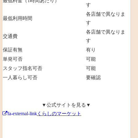
最低料金（1時間あたり）
す
各店舗で異なりま
最低利用時間
す
各店舗で異なりま
交通費
す
保証有無
有り
単発可否
可能
スタッフ指名可否
可能
一人暮らし可否
要確認
▼公式サイトを見る▼
fa-external-link
くらしのマーケット