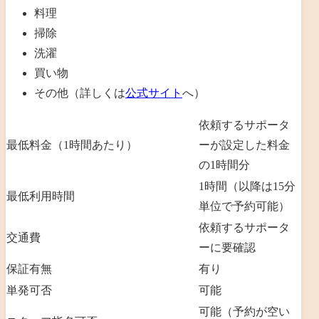
料理
掃除
洗濯
買い物
その他（詳しくは
公式サイト
へ）
依頼するサポータ
最低料金（1時間あたり）
ーが設定した料金
の1時間分
1時間（以降は15分
最低利用時間
単位で予約可能）
依頼するサポータ
交通費
ーに要確認
保証有無
有り
単発可否
可能
可能（予約が空い