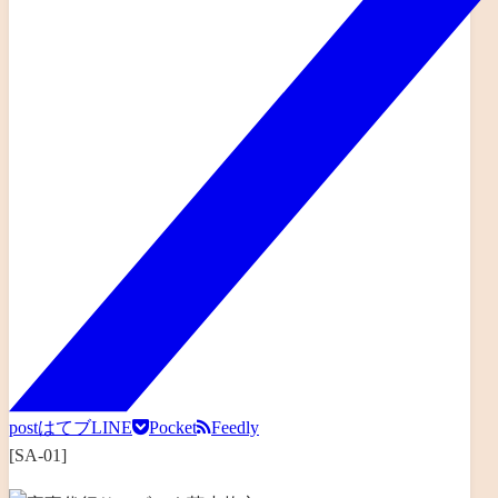
post
はてブ
LINE
Pocket
Feedly
[SA-01]