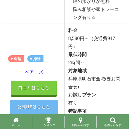
鍵の預かりが無料
悩み相談や家トレーニ
ング有り☆
料金
8,580円～
（交通費
917
円）
最低時間
料理
掃除
2時間～
対象地域
ベアーズ
兵庫県明石市全域(要お問
合せ)
口コミはこちら
お試しプラン
有り
公式HPはこちら
特記事項
日本初の家事代行サー
ビス認証を取得