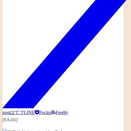
post
はてブ
LINE
Pocket
Feedly
[SA-01]